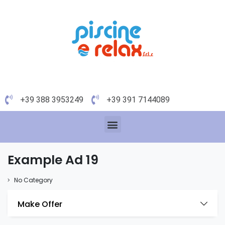
+39 388 3953249
+39 391 7144089
Example Ad 19
No Category
Make Offer