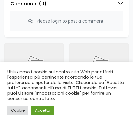
Comments (
0
)
Please login to post a comment.
Utilizziamo i cookie sul nostro sito Web per offrirti
l'esperienza più pertinente ricordando le tue
preferenze e ripetendo le visite. Cliccando su "Accetta
Example Ad 18
Example Ad 17
tutto", acconsenti all'uso di TUTTI i cookie. Tuttavia,
$8,526
$8,105
puoi visitare "Impostazioni cookie" per fornire un
consenso controllato.
Cookie
Accetto
Home
Cerca
Login
Blog