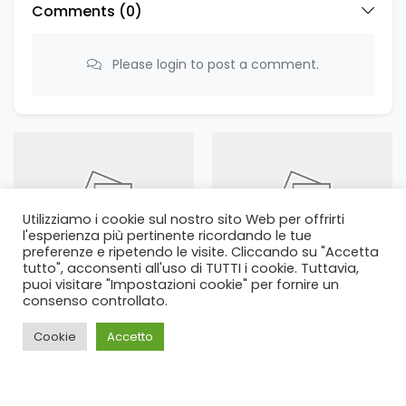
Comments (
0
)
Please login to post a comment.
Utilizziamo i cookie sul nostro sito Web per offrirti
l'esperienza più pertinente ricordando le tue
preferenze e ripetendo le visite. Cliccando su "Accetta
Example Ad 19
Example Ad 18
tutto", acconsenti all'uso di TUTTI i cookie. Tuttavia,
$4,277
$8,526
puoi visitare "Impostazioni cookie" per fornire un
consenso controllato.
Cookie
Accetto
Home
Cerca
Login
Blog