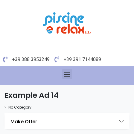
+39 388 3953249
+39 391 7144089
Example Ad 14
No Category
Make Offer