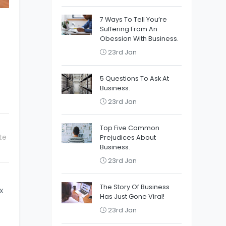
7 Ways To Tell You’re
Suffering From An
Obession With Business.
23rd Jan
5 Questions To Ask At
Business.
23rd Jan
Top Five Common
te
Prejudices About
Business.
23rd Jan
The Story Of Business
x
Has Just Gone Viral!
23rd Jan