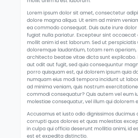
mollit anim id est laborum.
Lorem ipsum dolor sit amet, consectetur adipis
dolore magna aliqua. Ut enim ad minim veniam, 
ea commodo consequat. Duis aute irure dolor i
fugiat nulla pariatur. Excepteur sint occaecat 
mollit anim id est laborum. Sed ut perspiciati
doloremque laudantium, totam rem aperiam, eaq
architecto beatae vitae dicta sunt explicabo
aut odit aut fugit, sed quia consequuntur mag
porro quisquam est, qui dolorem ipsum quia dolo
numquam eius modi tempora incidunt ut labo
ad minima veniam, quis nostrum exercitationem 
commodi consequatur? Quis autem vel eum iure
molestiae consequatur, vel illum qui dolorem e
Accusamus et iusto odio dignissimos ducimus q
corrupti quos dolores et quas molestias except
in culpa qui officia deserunt mollitia animi, i
est et expedita distinctio.