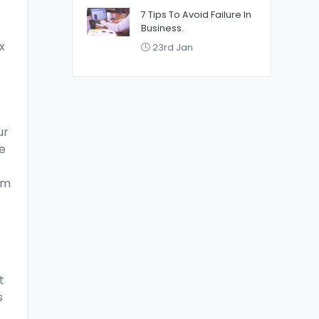
7 Tips To Avoid Failure In
Business.
x
23rd Jan
ur
ue
im
t
s