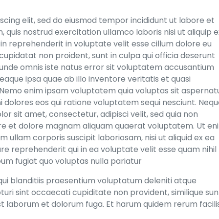
cing elit, sed do eiusmod tempor incididunt ut labore et
quis nostrud exercitation ullamco laboris nisi ut aliquip e
n reprehenderit in voluptate velit esse cillum dolore eu
cupidatat non proident, sunt in culpa qui officia deserunt
s unde omnis iste natus error sit voluptatem accusantium
ue ipsa quae ab illo inventore veritatis et quasi
. Nemo enim ipsam voluptatem quia voluptas sit aspernat
ni dolores eos qui ratione voluptatem sequi nesciunt. Neq
r sit amet, consectetur, adipisci velit, sed quia non
re et dolore magnam aliquam quaerat voluptatem. Ut en
ullam corporis suscipit laboriosam, nisi ut aliquid ex ea
 reprehenderit qui in ea voluptate velit esse quam nihil
um fugiat quo voluptas nulla pariatur
ui blanditiis praesentium voluptatum deleniti atque
uri sint occaecati cupiditate non provident, similique sun
d est laborum et dolorum fuga. Et harum quidem rerum facili