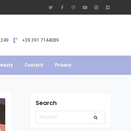
3249
+39 391 7144089
Beauty
Contatti
Privacy
Search