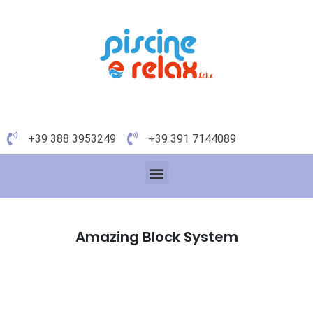
+39 388 3953249
+39 391 7144089
Amazing Block System